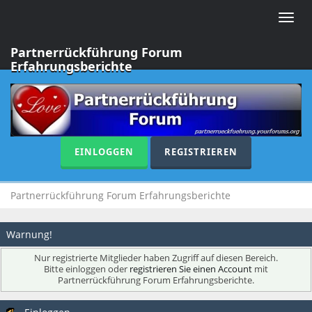
Toggle
naviga
Partnerrückführung Forum
Erfahrungsberichte
EINLOGGEN
REGISTRIEREN
Partnerrückführung Forum Erfahrungsberichte
Warnung!
Nur registrierte Mitglieder haben Zugriff auf diesen Bereich.
Bitte einloggen oder
registrieren Sie einen Account
mit
Partnerrückführung Forum Erfahrungsberichte.