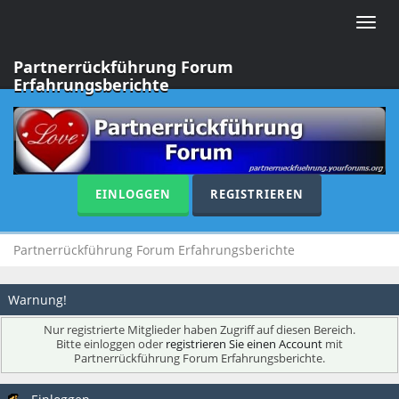
Toggle
naviga
Partnerrückführung Forum
Erfahrungsberichte
EINLOGGEN
REGISTRIEREN
Partnerrückführung Forum Erfahrungsberichte
Warnung!
Nur registrierte Mitglieder haben Zugriff auf diesen Bereich.
Bitte einloggen oder
registrieren Sie einen Account
mit
Partnerrückführung Forum Erfahrungsberichte.