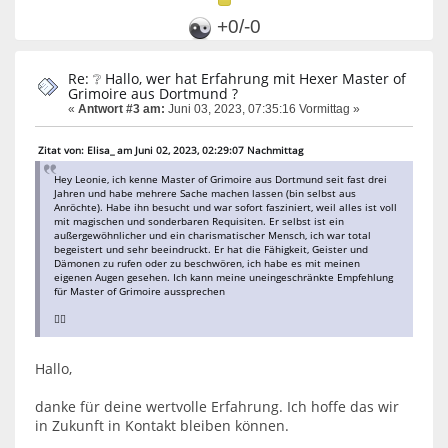
+0/-0
Re: ❔ Hallo, wer hat Erfahrung mit Hexer Master of
Grimoire aus Dortmund ?
«
Antwort #3 am:
Juni 03, 2023, 07:35:16 Vormittag »
Zitat von: Elisa_ am Juni 02, 2023, 02:29:07 Nachmittag
Hey Leonie, ich kenne Master of Grimoire aus Dortmund seit fast drei
Jahren und habe mehrere Sache machen lassen (bin selbst aus
Anröchte). Habe ihn besucht und war sofort fasziniert, weil alles ist voll
mit magischen und sonderbaren Requisiten. Er selbst ist ein
außergewöhnlicher und ein charismatischer Mensch, ich war total
begeistert und sehr beeindruckt. Er hat die Fähigkeit, Geister und
Dämonen zu rufen oder zu beschwören, ich habe es mit meinen
eigenen Augen gesehen. Ich kann meine uneingeschränkte Empfehlung
für Master of Grimoire aussprechen
👍🏻
Hallo,
danke für deine wertvolle Erfahrung. Ich hoffe das wir
in Zukunft in Kontakt bleiben können.