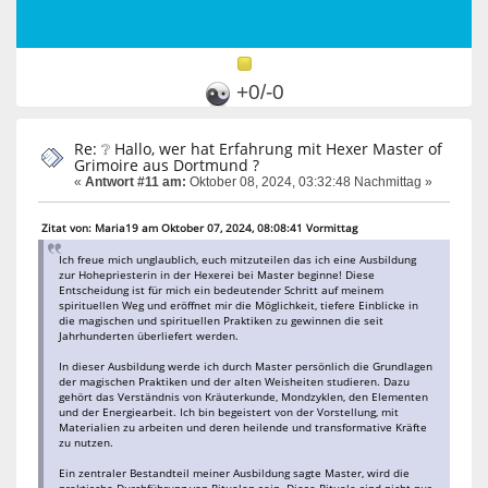
+0/-0
Re: ❔ Hallo, wer hat Erfahrung mit Hexer Master of
Grimoire aus Dortmund ?
«
Antwort #11 am:
Oktober 08, 2024, 03:32:48 Nachmittag »
Zitat von: Maria19 am Oktober 07, 2024, 08:08:41 Vormittag
Ich freue mich unglaublich, euch mitzuteilen das ich eine Ausbildung
zur Hohepriesterin in der Hexerei bei Master beginne! Diese
Entscheidung ist für mich ein bedeutender Schritt auf meinem
spirituellen Weg und eröffnet mir die Möglichkeit, tiefere Einblicke in
die magischen und spirituellen Praktiken zu gewinnen die seit
Jahrhunderten überliefert werden.
In dieser Ausbildung werde ich durch Master persönlich die Grundlagen
der magischen Praktiken und der alten Weisheiten studieren. Dazu
gehört das Verständnis von Kräuterkunde, Mondzyklen, den Elementen
und der Energiearbeit. Ich bin begeistert von der Vorstellung, mit
Materialien zu arbeiten und deren heilende und transformative Kräfte
zu nutzen.
Ein zentraler Bestandteil meiner Ausbildung sagte Master, wird die
praktische Durchführung von Ritualen sein. Diese Rituale sind nicht nur