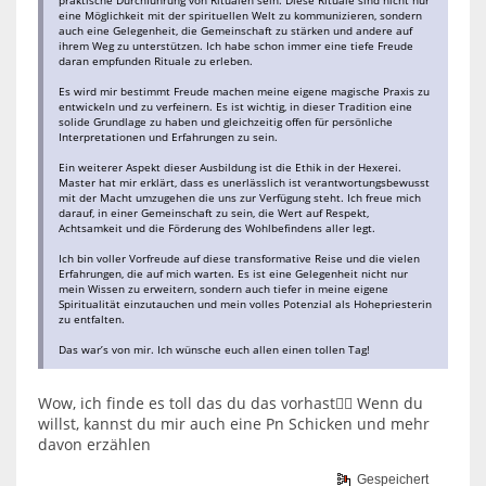
eine Möglichkeit mit der spirituellen Welt zu kommunizieren, sondern
auch eine Gelegenheit, die Gemeinschaft zu stärken und andere auf
ihrem Weg zu unterstützen. Ich habe schon immer eine tiefe Freude
daran empfunden Rituale zu erleben.
Es wird mir bestimmt Freude machen meine eigene magische Praxis zu
entwickeln und zu verfeinern. Es ist wichtig, in dieser Tradition eine
solide Grundlage zu haben und gleichzeitig offen für persönliche
Interpretationen und Erfahrungen zu sein.
Ein weiterer Aspekt dieser Ausbildung ist die Ethik in der Hexerei.
Master hat mir erklärt, dass es unerlässlich ist verantwortungsbewusst
mit der Macht umzugehen die uns zur Verfügung steht. Ich freue mich
darauf, in einer Gemeinschaft zu sein, die Wert auf Respekt,
Achtsamkeit und die Förderung des Wohlbefindens aller legt.
Ich bin voller Vorfreude auf diese transformative Reise und die vielen
Erfahrungen, die auf mich warten. Es ist eine Gelegenheit nicht nur
mein Wissen zu erweitern, sondern auch tiefer in meine eigene
Spiritualität einzutauchen und mein volles Potenzial als Hohepriesterin
zu entfalten.
Das war’s von mir. Ich wünsche euch allen einen tollen Tag!
Wow, ich finde es toll das du das vorhast👍🏻 Wenn du
willst, kannst du mir auch eine Pn Schicken und mehr
davon erzählen
Gespeichert