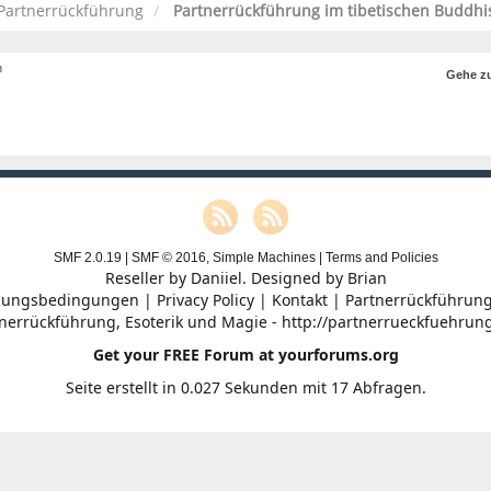
Partnerrückführung
Partnerrückführung im tibetischen Buddh
n
Gehe z
SMF 2.0.19
|
SMF © 2016
,
Simple Machines
|
Terms and Policies
Reseller by
Daniiel
. Designed by
Brian
zungsbedingungen
|
Privacy Policy
|
Kontakt
|
Partnerrückführung
nerrückführung, Esoterik und Magie - http://partnerrueckfuehrun
Get your FREE Forum at yourforums.org
Seite erstellt in 0.027 Sekunden mit 17 Abfragen.