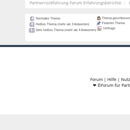
Partnerrückführung Forum Erfahrungsberichte
Thema geschlosse
Normales Thema
Fixiertes Thema
Heißes Thema (mehr als 3 Antworten)
Umfrage
Sehr heißes Thema (mehr als 4 Antworten)
Forum
|
Hilfe
|
Nut
❤ ©Forum für Part