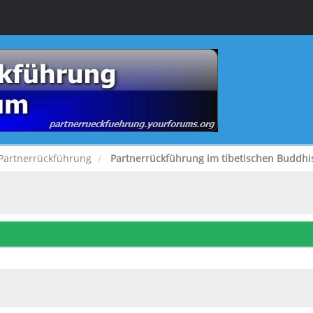
Partnerrückführung
Partnerrückführung im tibetischen Buddh