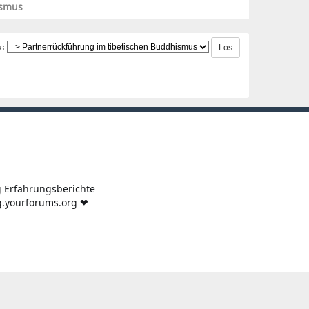
ismus
u:
 Erfahrungsberichte
g.yourforums.org ❤